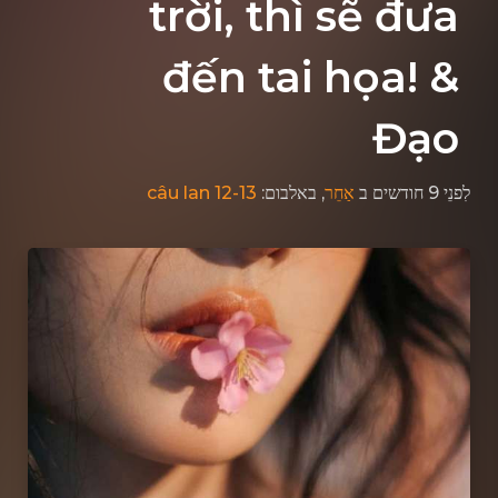
trời, thì sẽ đưa
đến tai họa! &
Đạo
câu lan 12-13
, באלבום:
אַחֵר
ב
לִפנֵי 9 חודשים