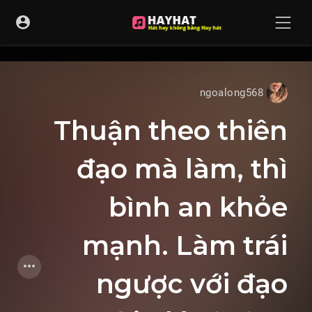
UA-68595121-17
ngoalong568
Thuận theo thiên
đạo mà làm, thì
bình an khỏe
mạnh. Làm trái
ngược với đạo