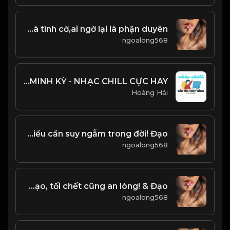
Trăm năm tri kỷ khó tìm tri âm khó gặp,bạn hiền khó quen Bất chợt mà chẳng bất ngờ,tưởng Là tình cờ,ai ngờ lại là phận duyên
ngoalong568
SẦU TÍM THIỆP HỒNG - H2K COVER - HOÀI LINH & MINH KỲ - NHẠC CHILL CỰC HAY
Hoàng Hải
Ba điều cần suy ngẫm trong đời! Đạo
ngoalong568
Sáng được nghe đạo, tối chết cũng an lòng! & Đạo
ngoalong568