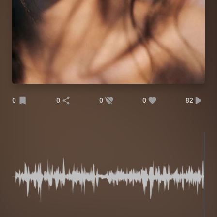
0
0
0
0
82