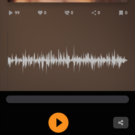
99
0
0
0
0