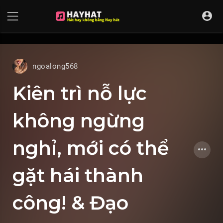
UA-68595121-17
ngoalong568
Kiên trì nỗ lực
không ngừng
nghỉ, mới có thể
gặt hái thành
công! & Đạo