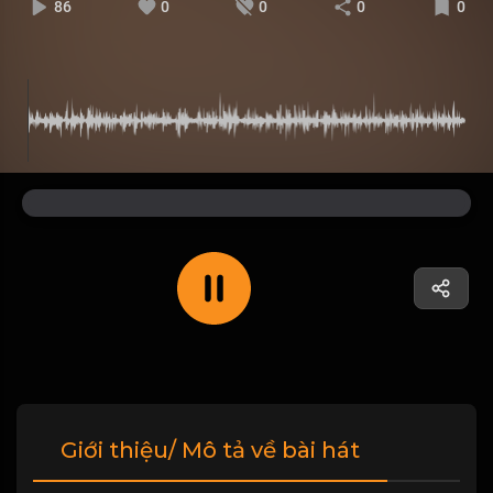
86
0
0
0
0
Giới thiệu/ Mô tả về bài hát