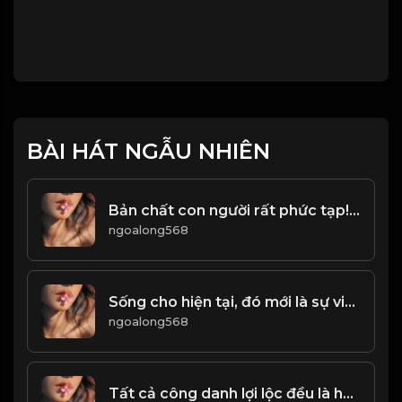
BÀI HÁT NGẪU NHIÊN
Bản chất con người rất phức tạp! & Đạo
ngoalong568
Sống cho hiện tại, đó mới là sự viên mãn lớn nhất của đời người! & Đạo
ngoalong568
Tất cả công danh lợi lộc đều là hư ảo! & Đạo