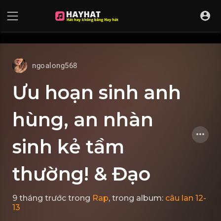
UA-68595121-17
ngoalong568
Ưu hoạn sinh anh
hùng, an nhàn
sinh kẻ tầm
thường! & Đạo
9 tháng trước
trong
Rap
, trong album:
câu lan 12-
13