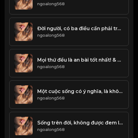
ngoalong568
Đời người, có ba điều cần phải tránh xa! Đạo
ngoalong568
Mọi thứ đều là an bài tốt nhất! & Đạo
ngoalong568
Một cuộc sống có ý nghĩa, là không ngừng tìm kiếm đam mê, động lực để phấn đấu...! & Đạo
ngoalong568
Sống trên đời, không được đem lòng tham tranh giành công danh lợi lộc! & Đạo
ngoalong568