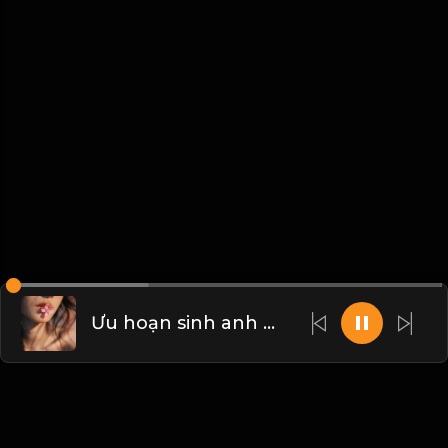
Ưu hoạn sinh anh hùng, an nhàn sinh kẻ tầm thường! & Đạo