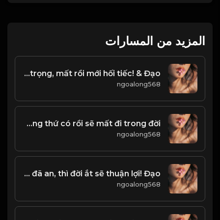
المزيد من المسارات
Có không biết trân trọng, mất rồi mới hối tiếc! & Đạo
ngoalong568
Có những thứ có rồi sẽ mất đi trong đời
ngoalong568
họ Mọi phiền muộn trên đời, đều bắt nguồn từ nội tâm. Và khi tâm đã an, thì đời ắt sẽ thuận lợi! Đạo
ngoalong568