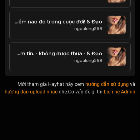
Cuộc gặp gỡ quý giá nhất, đó là gặp lại chính mình ở một thời điểm nào đó trong cuộc đời! & Đạo
ngoalong568
Tuy đường đi rất khó, nhưng trong lòng phải có một niềm tin. - không được thua - & Đạo
ngoalong568
Mới tham gia Hayhat hãy xem
hướng dẫn sử dụng
và
hướng dẫn upload nhạc
nhé.Có vấn đề gì thì
Liên hệ Admin