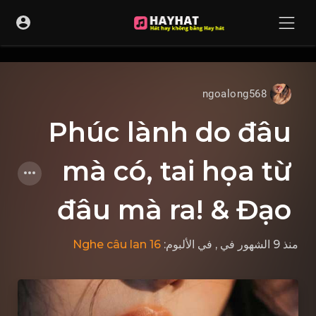
UA-68595121-17
ngoalong568
Phúc lành do đâu
mà có, tai họa từ
đâu mà ra! & Đạo
Nghe câu lan 16
, في الألبوم:
في
منذ 9 الشهور