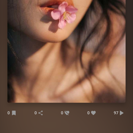
0
0
0
0
97