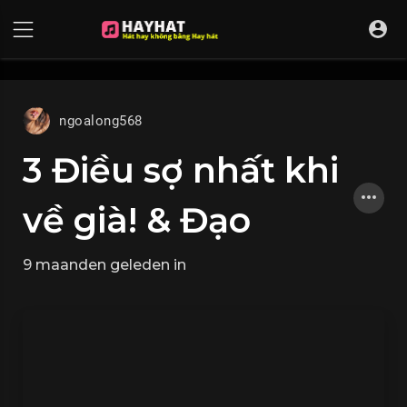
UA-68595121-17
ngoalong568
3 Điều sợ nhất khi
về già! & Đạo
9 maanden geleden
in