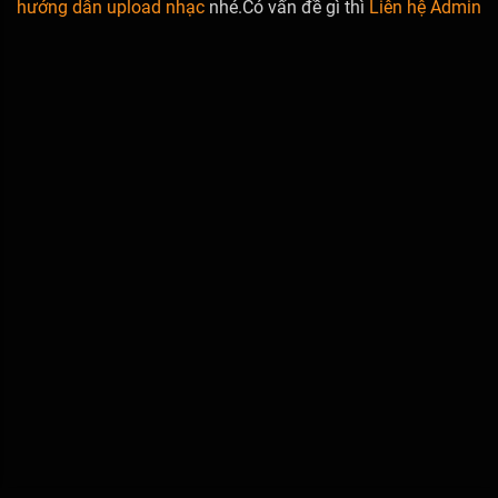
hướng dẫn upload nhạc
nhé.Có vấn đề gì thì
Liên hệ Admin