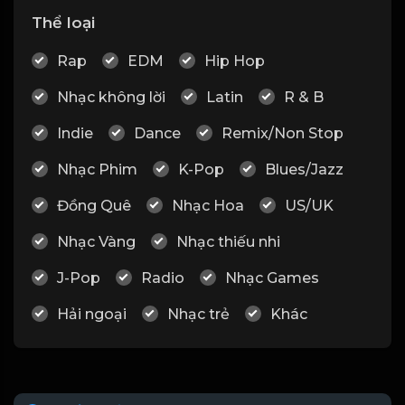
Thể loại
Rap
EDM
Hip Hop
Nhạc không lời
Latin
R & B
Indie
Dance
Remix/Non Stop
Nhạc Phim
K-Pop
Blues/Jazz
Đồng Quê
Nhạc Hoa
US/UK
Nhạc Vàng
Nhạc thiếu nhi
J-Pop
Radio
Nhạc Games
Hải ngoại
Nhạc trẻ
Khác