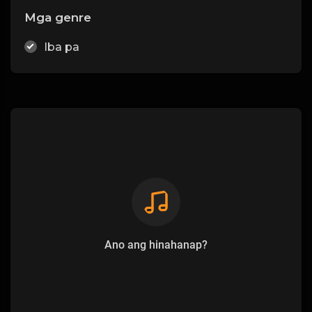
Mga genre
Iba pa
Ano ang hinahanap?