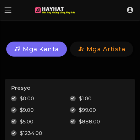
UA-68595121-17
Mga Kanta
Mga Artista
Presyo
$0.00
$1.00
$9.00
$99.00
$5.00
$888.00
$1234.00