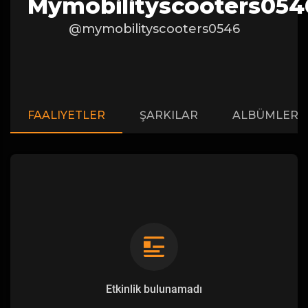
Mymobilityscooters054
@mymobilityscooters0546
FAALIYETLER
ŞARKILAR
ALBÜMLER
Etkinlik bulunamadı