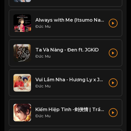
Always with Me (Itsumo Nando Demo)
Đức Mu
Ta Và Nàng - Đen ft. JGKiD
Đức Mu
Vui Lắm Nha - Hương Ly x Jombie
Đức Mu
Kiếm Hiệp Tình -剑侠情 | Trần Phi Bình
Đức Mu