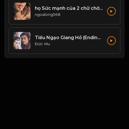
họ Sức mạnh của 2 chữ chờ đợi! Đạo
ngoalong568
Tiếu Ngạo Giang Hồ (Ending Ost) - Liu Huan Ft Faye Wong
Đức Mu