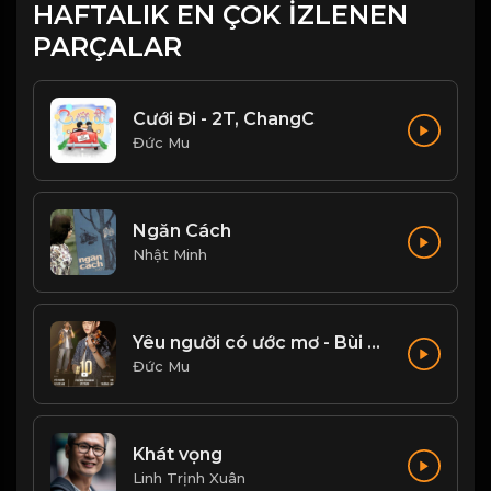
HAFTALIK EN ÇOK İZLENEN
PARÇALAR
Cưới Đi - 2T, ChangC
Đức Mu
Ngăn Cách
Nhật Minh
Yêu người có ước mơ - Bùi Trường Linh
Đức Mu
Khát vọng
Linh Trịnh Xuân