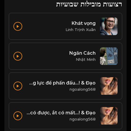
רצועות מובילות שבועיות
Khát vọng
Linh Trịnh Xuân
Ngăn Cách
Nhật Minh
Một cuộc sống có ý nghĩa, là không ngừng tìm kiếm đam mê, động lực để phấn đấu...! & Đạo
ngoalong568
Đời Người có được, ắt có mất...! & Đạo
ngoalong568