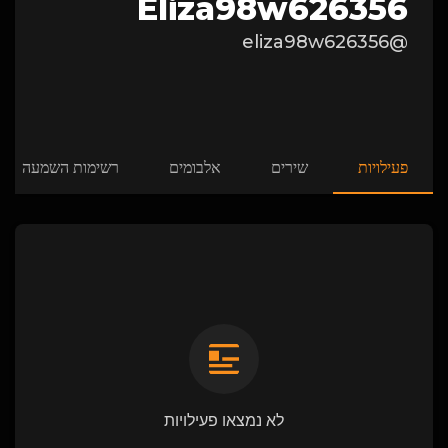
Eliza98w626356
@eliza98w626356
פעילויות
שירים
אלבומים
רשימות השמעה
לא נמצאו פעילויות