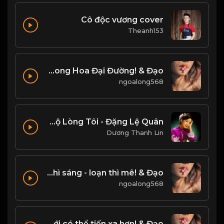
Cô độc vương cover
Theanh153
Bạch Lạc Mai - Một Quyển Phong Hoa Đại Đường! & Đạo
ngoalong568
Ánh Trăng Nói Hộ Lòng Tôi - Đặng Lệ Quân
Dương Thanh Lin
Tâm như bàn cờ, tĩnh thì sáng - loạn thì mê! & Đạo
ngoalong568
Cuộc đời là những chuyến đi, chỉ có buông bỏ mới có thể tiến xa hơn! & Đạo