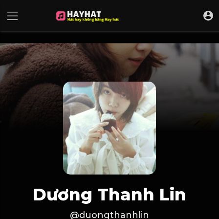
UA-68595121-17
Dương Thanh Lin
@duongthanhlin