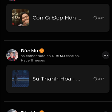
Còn Gì Đẹp Hơn (Mưa Đỏ Original Soundtrack)
4:42
Đức Mu
ha comentado en
Đức Mu
canción,
Hace 11 meses
Sứ Thanh Hoa - Trần Tâm Di Cover Tiếng Quảng Đông
3:17