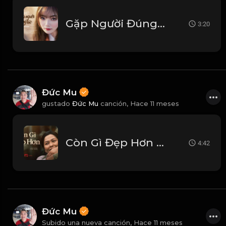
Gặp Người Đúng Lúc (OST Có tôi ở đây rồi).
3:20
Đức Mu
gustado
Đức Mu
canción,
Hace 11 meses
Còn Gì Đẹp Hơn (Mưa Đỏ Original Soundtrack)
4:42
Đức Mu
Subido una nueva canción,
Hace 11 meses