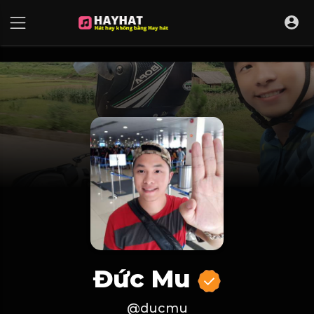
UA-68595121-17
Đức Mu
@ducmu