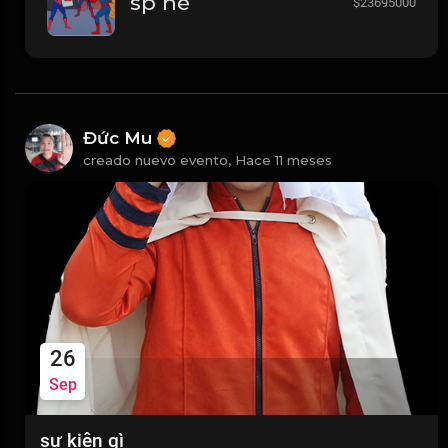
sp nè
$23695000
Đức Mu
creado nuevo evento,
Hace 11 meses
26
Sep
sự kiện gì