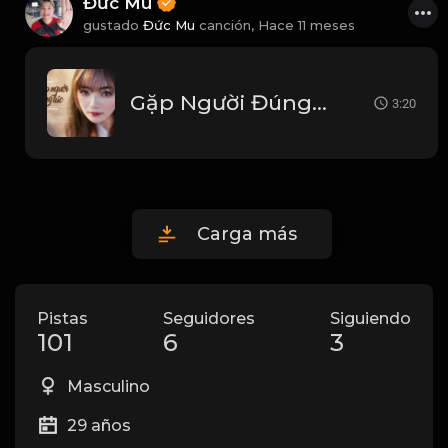
Đức Mu
gustado
Đức Mu
canción,
Hace 11 meses
Gặp Người Đúng Lúc (OST Có tôi ở đây rồi).
3:20
Carga más
Pistas
Seguidores
Siguiendo
101
6
3
Masculino
29 años