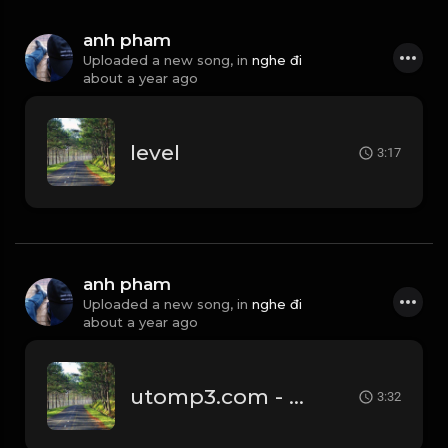
anh pham
Uploaded a new song, in
nghe đi
about a year ago
level
3:17
anh pham
Uploaded a new song, in
nghe đi
about a year ago
utomp3.com - Chờ Ngày Mưa Tan Noo Phước ThịnhOfficial Lyrics VideoMưa
3:32