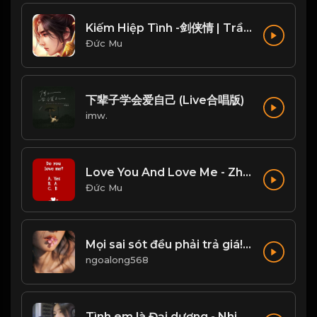
Kiếm Hiệp Tình -剑侠情 | Trần Phi Bình
Đức Mu
下辈子学会爱自己 (Live合唱版)
imw.
Love You And Love Me - Zhang Yao
Đức Mu
Mọi sai sót đều phải trả giá! Đạo
ngoalong568
Tình em là Đại dương - Nhi Nhi Cover