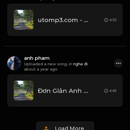
utomp3.com - Đơn Giản Anh Yêu Em Hồ Quốc Việt Lyric Video Nhạc Hot Tiktok
4:35
anh pham
Uploaded a new song, in
nghe đi
about a year ago
Đơn Giản Anh Yêu Em (Orinn Remix) - Tiến Tới _ Anh Chẳng Thể Nào Ngừng Yêu Em Remix Hot Tiktok 2023
4:49
Load More