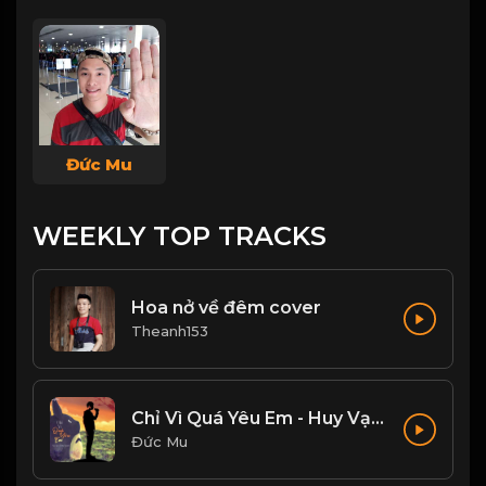
Đức Mu
WEEKLY TOP TRACKS
Hoa nở về đêm cover
Theanh153
Chỉ Vì Quá Yêu Em - Huy Vạc, Tiến Nguyễn Cover
Đức Mu