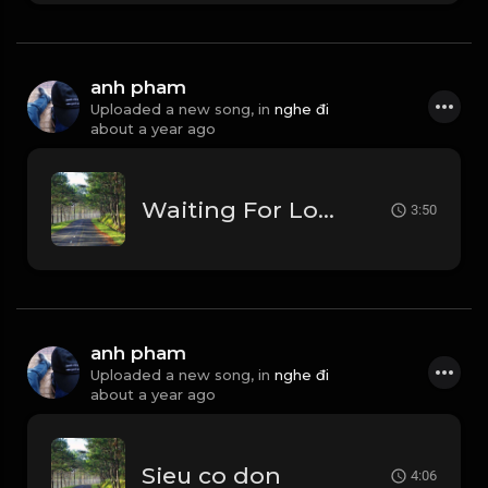
anh pham
Uploaded a new song, in
nghe đi
about a year ago
Waiting For Love
3:50
anh pham
Uploaded a new song, in
nghe đi
about a year ago
Sieu co don
4:06