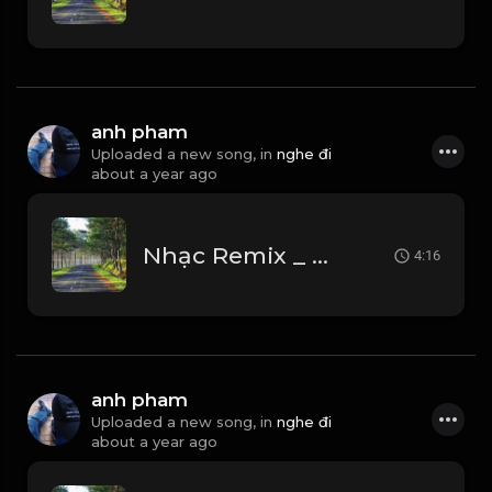
anh pham
Uploaded a new song, in
nghe đi
about a year ago
Nhạc Remix _ Nơi Tình Yêu Kết Thúc
4:16
anh pham
Uploaded a new song, in
nghe đi
about a year ago