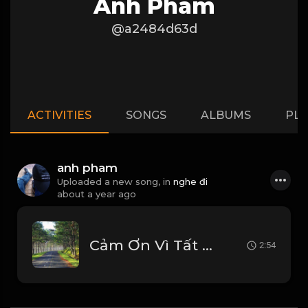
Anh Pham
@a2484d63d
ACTIVITIES
SONGS
ALBUMS
PLA
anh pham
Uploaded a new song, in
nghe đi
about a year ago
Cảm Ơn Vì Tất Cả (RIN Music Remix) - Anh Quân Idol _ Cảm Ơn Vì Ai Đó Đã Mang Đến Đây Tiếng Cười
2:54