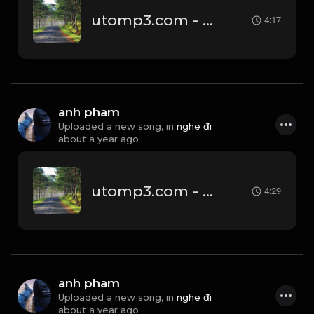
utomp3.com - Em Hát Ai Nghe OrangeCukak Remix Audio Lyrics Video
4:17
anh pham
Uploaded a new song, in
nghe đi
about a year ago
utomp3.com - Thay Tôi Yêu Cô Ấy Thanh Hưng Lucy Remix Người Ấy Vì Thương Tôi Chờ Đợi Tôi Cũng Lâu Rồi
4:29
anh pham
Uploaded a new song, in
nghe đi
about a year ago