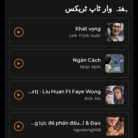
ہفتہ وار ٹاپ ٹریکس
Khát vọng
Linh Trịnh Xuân
Ngăn Cách
Nhật Minh
Tiếu Ngạo Giang Hồ (Ending Ost) - Liu Huan Ft Faye Wong
Đức Mu
Một cuộc sống có ý nghĩa, là không ngừng tìm kiếm đam mê, động lực để phấn đấu...! & Đạo
ngoalong568