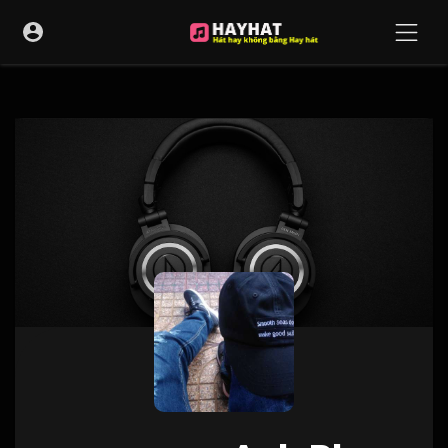
UA-68595121-17