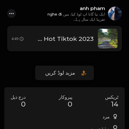
anh pham
nghe đi
ایک نیا گانا اپ لوڈ کیا، میں
تقریبا ایک سال پہلے
Đơn Giản Anh Yêu Em (Orinn Remix) - Tiến Tới _ Anh Chẳng Thể Nào Ngừng Yêu Em Remix Hot Tiktok 2023
4:49
مزید لوڈ کریں
ٹریکس
پیروکار
درج ذیل
0
0
14
مرد
واقع ہے