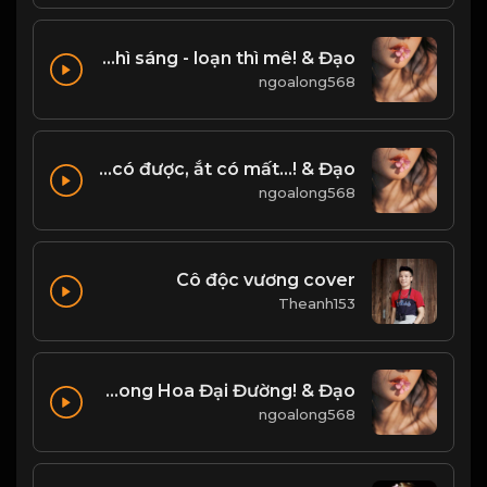
Tâm như bàn cờ, tĩnh thì sáng - loạn thì mê! & Đạo
ngoalong568
Đời Người có được, ắt có mất...! & Đạo
ngoalong568
Cô độc vương cover
Theanh153
Bạch Lạc Mai - Một Quyển Phong Hoa Đại Đường! & Đạo
ngoalong568