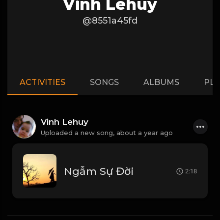
Vinh Lehuy
@8551a45fd
ACTIVITIES
SONGS
ALBUMS
PLA
Vinh Lehuy
Uploaded a new song,
about a year ago
Ngẫm Sự Đời
2:18