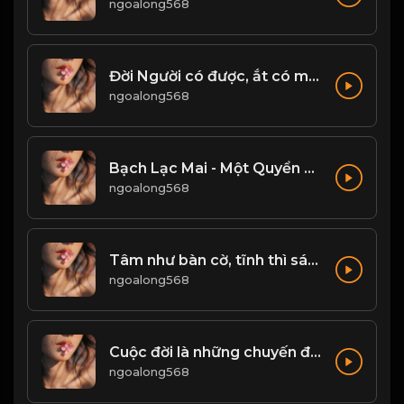
ngoalong568
Đời Người có được, ắt có mất...! & Đạo
ngoalong568
Bạch Lạc Mai - Một Quyển Phong Hoa Đại Đường! & Đạo
ngoalong568
Tâm như bàn cờ, tĩnh thì sáng - loạn thì mê! & Đạo
ngoalong568
Cuộc đời là những chuyến đi, chỉ có buông bỏ mới có thể tiến xa hơn! & Đạo
ngoalong568