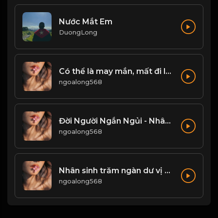
Nước Mắt Em
DuongLong
Có thể là may mắn, mất đi là số mệnh Đạo
ngoalong568
Đời Người Ngắn Ngủi - Nhân Sinh Vô Thường! Đạo
ngoalong568
Nhân sinh trăm ngàn dư vị cảnh sắc, nhưng vẻ đẹp không dễ duy trì! Đạo
ngoalong568