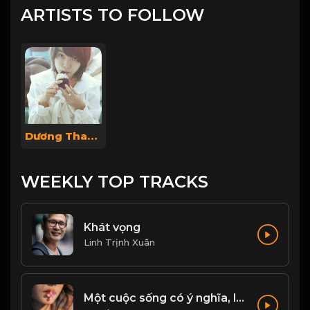
ARTISTS TO FOLLOW
Dương Thanh Lin
WEEKLY TOP TRACKS
Khát vọng
Linh Trịnh Xuân
Một cuộc sống có ý nghĩa, là không ngừng tìm kiếm đam mê, động lực để phấn đấu...! & Đạo