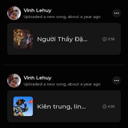
Vinh Lehuy
Uploaded a new song,
about a year ago
Người Thầy Đặc Tình – Hào Khí Không Phai
3:58
Vinh Lehuy
Uploaded a new song,
about a year ago
Kiên trung, lính đảo Sinh Tồn
4:00