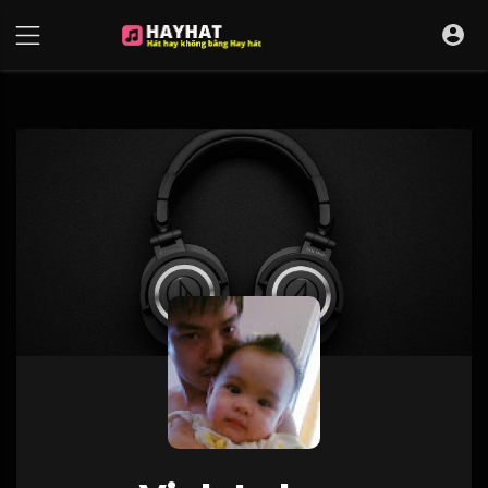
UA-68595121-17