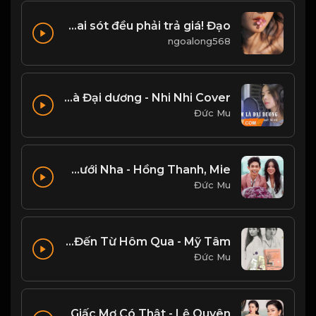
Mọi sai sót đều phải trả giá! Đạo
ngoalong568
Tình em là Đại dương - Nhi Nhi Cover
Đức Mu
Đám Cưới Nha - Hồng Thanh, Mie
Đức Mu
Cô Gái Đến Từ Hôm Qua - Mỹ Tâm
Đức Mu
Giấc Mơ Có Thật - Lệ Quyên