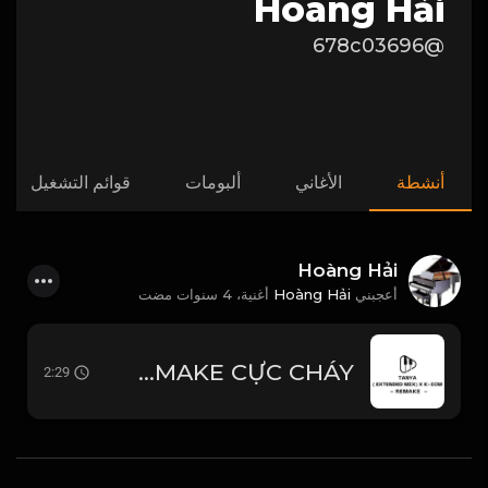
Hoàng Hải
@678c03696
أنشطة
الأغاني
ألبومات
قوائم التشغيل
Hoàng Hải
4 سنوات مضت
أغنية،
Hoàng Hải
أعجبني
TANYA ( EXTENDED MIX ) x K-ICM - REMAKE CỰC CHÁY
2:29