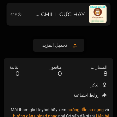
ĐỔI TÌNH ĐỔI ÁO - NGUYỄN THÀNH ĐẠT - GIA HUY COVER - NHẠC CHILL CỰC HAY
4:19
تحميل المزيد
المسارات
متابعون
التالية
0
0
8
الذكر
روابط اجتماعية
Mới tham gia Hayhat hãy xem
hướng dẫn sử dụng
và
hướng dẫn upload nhạc
nhé.Có vấn đề gì thì
Liên hệ