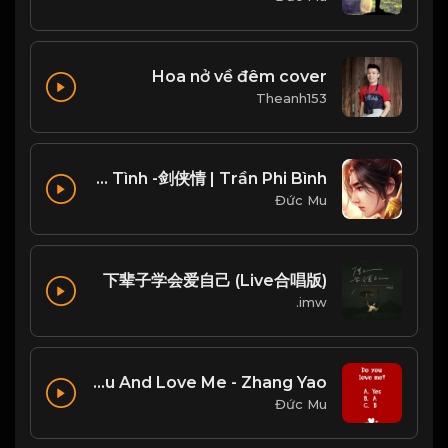
Hoa nở về đêm cover
Theanh153
Kiếm Hiệp Tình -剑侠情 | Trần Phi Bình
Đức Mu
下辈子学会爱自己 (Live合唱版)
imw.
Love You And Love Me - Zhang Yao
Đức Mu