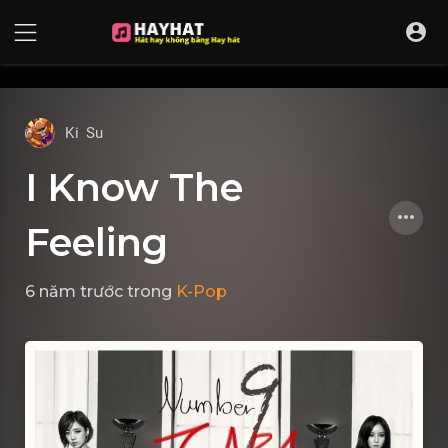
UA-68595121-17
Ki Su
I Know The
Feeling
6 năm trước
trong
K-Pop