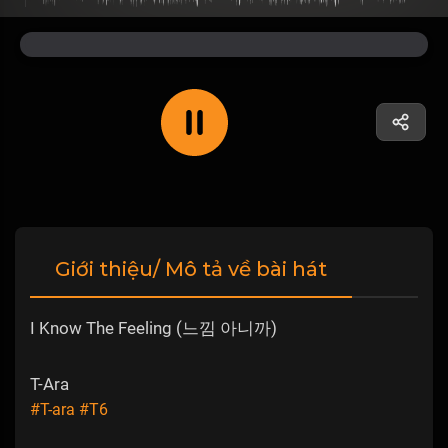
Giới thiệu/ Mô tả về bài hát
I Know The Feeling (느낌 아니까)
T-Ara
#T-ara
#T6