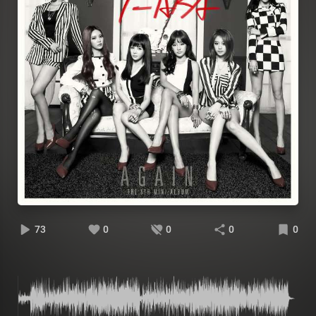
73
0
0
0
0