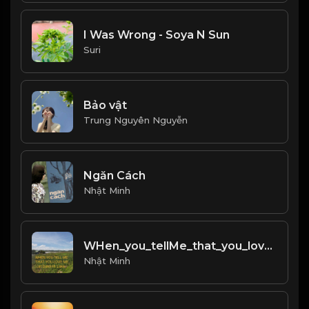
I Was Wrong - Soya N Sun
Suri
Bảo vật
Trung Nguyên Nguyễn
Ngăn Cách
Nhật Minh
WHen_you_tellMe_that_you_love_me.mp3
Nhật Minh