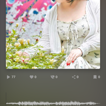
77
0
0
0
0