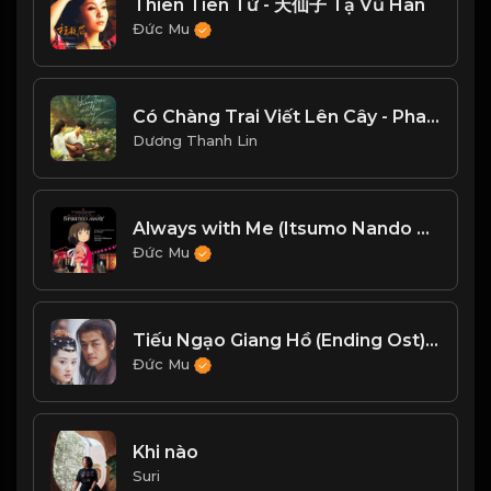
Thiên Tiên Tử - 天仙子 Tạ Vũ Hân
Đức Mu
Có Chàng Trai Viết Lên Cây - Phan Mạnh Quỳnh
Dương Thanh Lin
Always with Me (Itsumo Nando Demo)
Đức Mu
Tiếu Ngạo Giang Hồ (Ending Ost) - Liu Huan Ft Faye Wong
Đức Mu
Khi nào
Suri