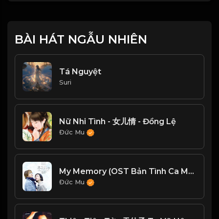
BÀI HÁT NGẪU NHIÊN
Tá Nguyệt
Suri
Nữ Nhi Tình - 女儿情 - Đồng Lệ
Đức Mu
My Memory (OST Bản Tình Ca Mùa Đông) - Ryu
Đức Mu