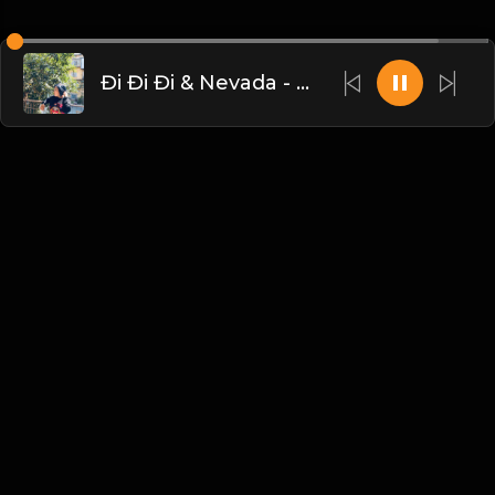
Đi Đi Đi & Nevada - Remix
Liên hệ Admin
Vietnam
Blogs
•
Bản quyền
•
Giới thiệu
•
Điều khoản
•
Liên
hệ
•
Quy định
•
Faqs
•
Thêm
© 2026 Hayhat.Net