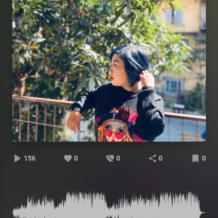
156
0
0
0
0