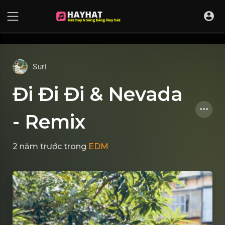
UA-68595121-17
Suri
Đi Đi Đi & Nevada
- Remix
2 năm trước
trong
EDM