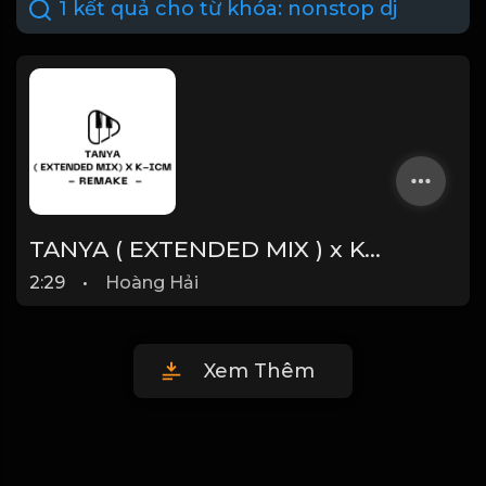
1 kết quả cho từ khóa:
nonstop dj
TANYA ( EXTENDED MIX ) x K-ICM - REMAKE CỰC CHÁY
2:29
•
Hoàng Hải
Xem Thêm