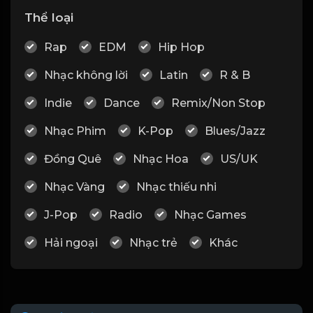
Thể loại
Rap
EDM
Hip Hop
Nhạc không lời
Latin
R & B
Indie
Dance
Remix/Non Stop
Nhạc Phim
K-Pop
Blues/Jazz
Đồng Quê
Nhạc Hoa
US/UK
Nhạc Vàng
Nhạc thiếu nhi
J-Pop
Radio
Nhạc Games
Hải ngoại
Nhạc trẻ
Khác