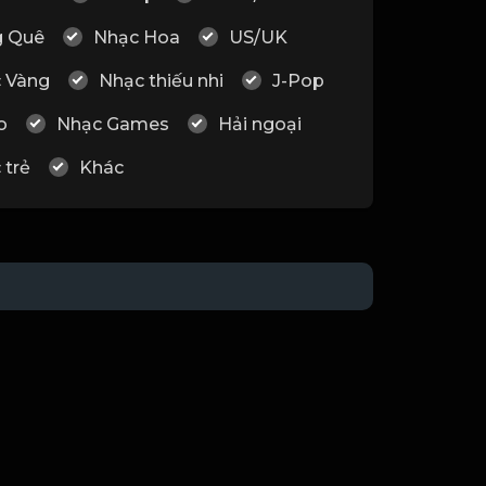
 Quê
Nhạc Hoa
US/UK
 Vàng
Nhạc thiếu nhi
J-Pop
o
Nhạc Games
Hải ngoại
 trẻ
Khác