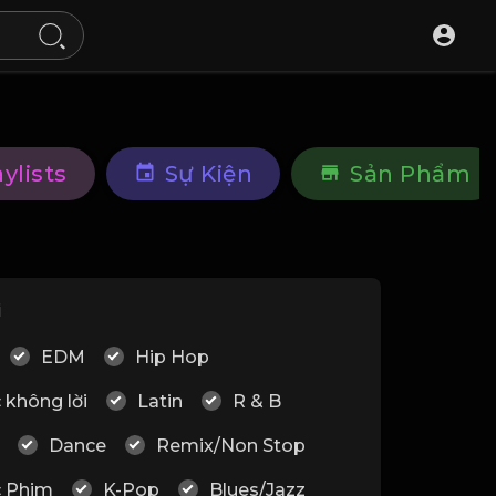
aylists
Sự Kiện
Sản Phẩm
i
EDM
Hip Hop
 không lời
Latin
R & B
Dance
Remix/Non Stop
 Phim
K-Pop
Blues/Jazz