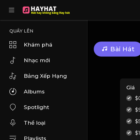
UA-68595121-17
QUẨY LÊN
Khám phá
Bài Hát
Nhạc mới
Bảng Xếp Hạng
Giá
Albums
$
Spotlight
$
$
Thể loại
$
Playlists