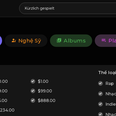
Nghệ Sỹ
Albums
Pl
Thể loạ
0.00
$1.00
Rap
9.00
$99.00
Nhạc
5.00
$888.00
Indie
1234.00
Nhạc