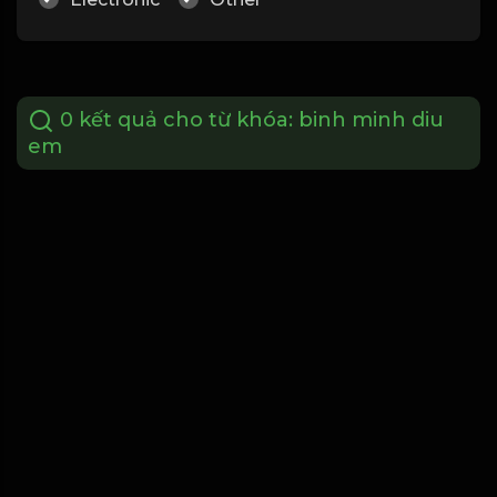
0 kết quả cho từ khóa:
binh minh diu
em