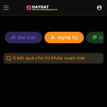
UA-68595121-17
Bài Hát
Nghệ Sỹ
Al
0 kết quả cho từ khóa:
xuan mai